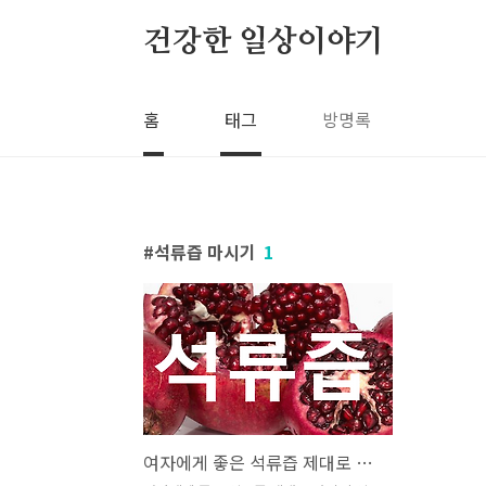
본문 바로가기
건강한 일상이야기
홈
태그
방명록
석류즙 마시기
1
여자에게 좋은 석류즙 제대로 마시기