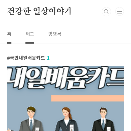
본문 바로가기
건강한 일상이야기
홈
태그
방명록
국민내일배움카드
1