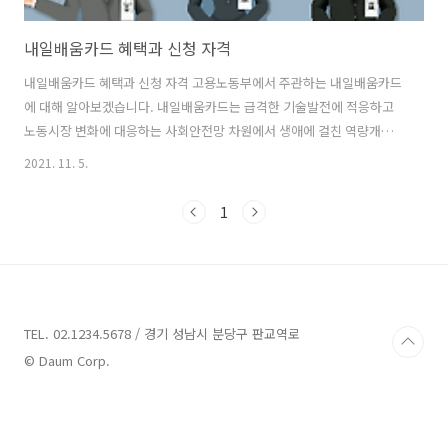
내일배움카드 혜택과 신청 자격
내일배움카드 혜택과 신청 자격 고용노동부에서 주관하는 내일배움카드
에 대해 알아보겠습니다. 내일배움카드는 급격한 기술발전에 적응하고
노동시장 변화에 대응하는 사회안전망 차원에서 생애에 걸친 역량개발
향 상 등을 위해 국민 스스로 직업능력개발훈련을 실시할 수 있도록 훈련
2021. 11. 5.
비 등을 지원하는 사업입니다. 전에는 직장이 없는 실업자와 재직자로 구
분해 운영해왔습니다만 20년 1월 1일을 기준으로 국민내일배움카드로
1
통합하여 운영 중입니다. 내일배움카드 혜택 안내 1인당 300~500만 원
을 지원합니다. 훈련비의 최저 45%~최고 85%까지 지원해줍니다. - 국
민 취업지원제도 Ⅰ형, Ⅱ형 저소득층(특정계층) 참여자는 훈련비의
100%(또는 80%)를 지원합니다. - 국민 취업지원제도 Ⅱ형 중 청중장년
층 참여자는 50~8..
TEL. 02.1234.5678 / 경기 성남시 분당구 판교역로
© Daum Corp.